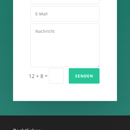
=
12 + 8
SENDEN