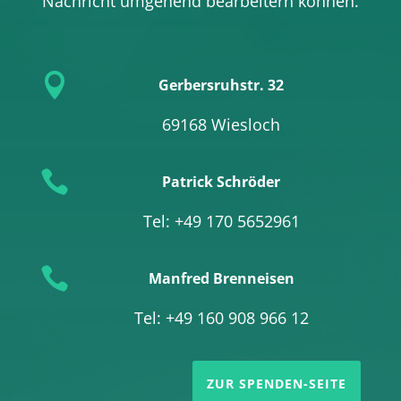
Nachricht umgehend bearbeitern können.

Gerbersruhstr. 32
69168 Wiesloch

Patrick Schröder
Tel: +49 170 5652961

Manfred Brenneisen
Tel: +49 160 908 966 12
ZUR SPENDEN-SEITE