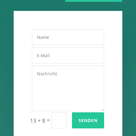
=
13 + 8
SENDEN